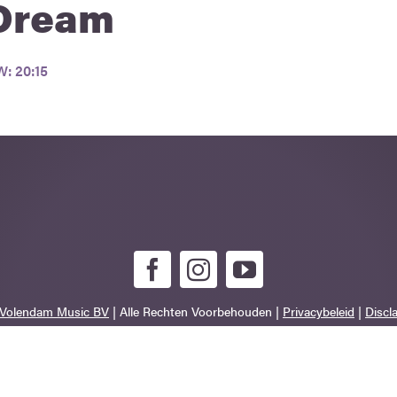
Dream
: 20:15
Volendam Music BV
| Alle Rechten Voorbehouden |
Privacybeleid
|
Discl