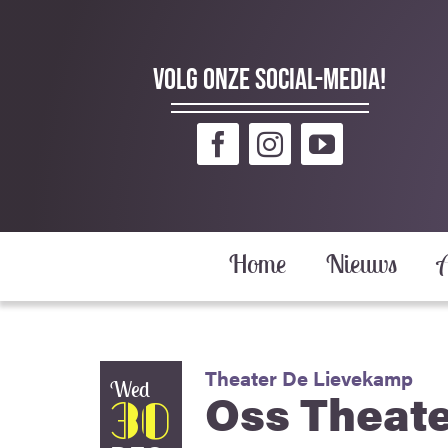
Ga
naar
inhoud
Volg onze social-media!
Home
Nieuws
Theater De Lievekamp
Wed
Oss Theate
30