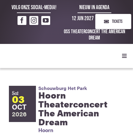
Ga
Volg onze social-media!
NIEUW IN AGENDA
naar
12 Jun 2027
inhoud
TICKETS
Oss Theaterconcert The American
Dream
Toggl
Navig
Schouwburg Het Park
Hoorn
Sat
03
Theaterconcert
OCT
The American
2026
Dream
Hoorn