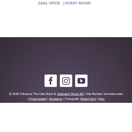
ZAAL OPEN: | START SHOW:
© 2026 Tribute to The Cats Band &
Volendam Music BV
| Alle Rechten Voorbehouden
|
Privacybeleid
|
Disclaimer
| Fotografie:
Robert Gort
|
Pers