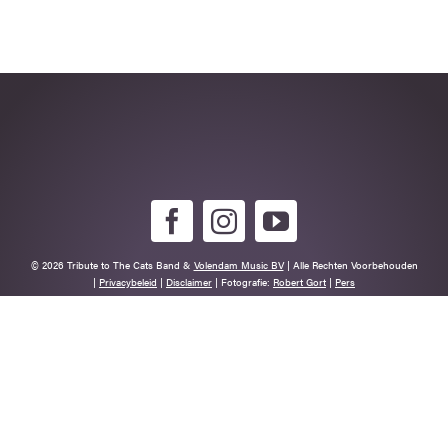
© 2026 Tribute to The Cats Band &
Volendam Music BV
| Alle Rechten Voorbehouden
|
Privacybeleid
|
Disclaimer
| Fotografie:
Robert Gort
|
Pers