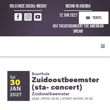
Ga
Volg onze social-media!
NIEUW IN AGENDA
naar
12 Jun 2027
inhoud
TICKETS
Oss Theaterconcert The American
Dream
Toggl
Navig
Buurthuis
Zuidoostbeemster
Sat
30
(sta- concert)
JAN
2027
Zuidoostbeemster
ZAAL OPEN: 19:30 | START SHOW: 20:30