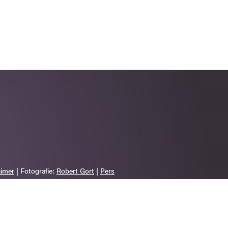
aimer
| Fotografie:
Robert Gort
|
Pers