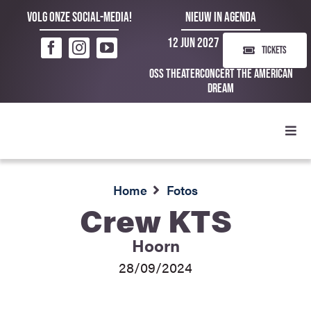
Ga
Volg onze social-media!
NIEUW IN AGENDA
naar
12 Jun 2027
inhoud
TICKETS
Oss Theaterconcert The American
Dream
Toggl
Navig
Home
Fotos
Crew KTS
Hoorn
28/09/2024