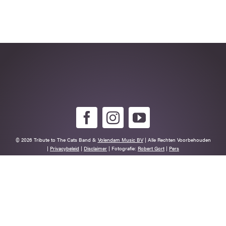
© 2026 Tribute to The Cats Band &
Volendam Music BV
| Alle Rechten Voorbehouden
|
Privacybeleid
|
Disclaimer
| Fotografie:
Robert Gort
|
Pers